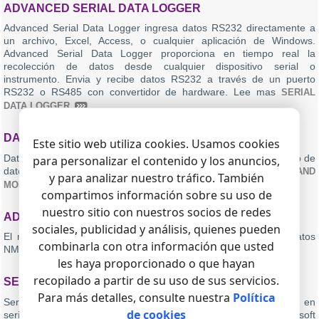
ADVANCED SERIAL DATA LOGGER
Advanced Serial Data Logger ingresa datos RS232 directamente a
un archivo, Excel, Access, o cualquier aplicación de Windows.
Advanced Serial Data Logger proporciona en tiempo real la
recolección de datos desde cualquier dispositivo serial o
instrumento. Envia y recibe datos RS232 a través de un puerto
RS232 o RS485 con convertidor de hardware. Lee mas
SERIAL
DATA LOGGER
DATA LOGGER SUITE: LOGGING AND MONITORING
Este sitio web utiliza cookies. Usamos cookies
Data Logger Suite: solución universal para el registro y monitoreo de
para personalizar el contenido y los anuncios,
datos. Lee mas
DATA LOGGER SUITE: LOGGING AND
y para analizar nuestro tráfico. También
MONITORING
compartimos información sobre su uso de
nuestro sitio con nuestros socios de redes
ADVANCED NMEA DATA LOGGER
sociales, publicidad y análisis, quienes pueden
El registrador de datos NMEA avanzado ingresa el flujo de datos
combinarla con otra información que usted
NMEA desde el GPS. Lee mas
NMEA DATA LOGGER
les haya proporcionado o que hayan
recopilado a partir de su uso de sus servicios.
SERIAL PRINTER LOGGER
Para más detalles, consulte nuestra
Política
Serial Printer Logger captura el flujo de datos de una impresora en
de cookies
serie y lo interpreta en documentos electrónicos como Microsoft