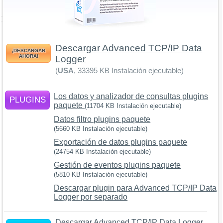
Descargar Advanced TCP/IP Data
¡DESCARGAR
AHORA!
Logger
(
USA
, 33395 KB Instalación ejecutable)
Los datos y analizador de consultas plugins
PLUGINS
paquete
(11704 KB Instalación ejecutable)
Datos filtro plugins paquete
(5660 KB Instalación ejecutable)
Exportación de datos plugins paquete
(24754 KB Instalación ejecutable)
Gestión de eventos plugins paquete
(5810 KB Instalación ejecutable)
Descargar plugin para Advanced TCP/IP Data
Logger por separado
Descargar Advanced TCP/IP Data Logger