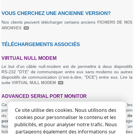
VOUS CHERCHEZ UNE ANCIENNE VERSION?
Nos clients peuvent télécharger certains anciens
FICHIERS DE NOS
ARCHIVES
TÉLÉCHARGEMENTS ASSOCIÉS
VIRTUAL NULL MODEM
Le but d'un câble null-modem est de permettre à deux dispositifs
RS-232 "DTE" de communiquer entre eux sans modems ou autres
dispositifs de communication (c'est-à-dire, "DCE") entre eux. Lire la
suite
VIRTUAL NULL MODEM
ADVANCED SERIAL PORT MONITOR
Ce programme vous permet de vérifier le flux de données via les
Ce site utilise des cookies. Nous utilisons des
ports COM d'un ordinateur. Comme vous pouvez le voir dans le nom
du logiciel, cette application peut fonctionner comme
moniteur de
cookies pour personnaliser le contenu et les
port série
. Il prend en charge le mode duplex intégral, le réglage
publicités, et pour analyser notre trafic. Nous
flexible des paramètres, la sortie des données reçues dans un
partageons également des informations sur
fichier, les modes automatique et manuel, la source de données