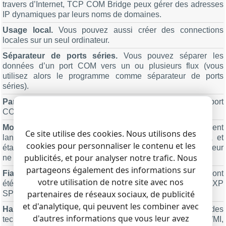
travers d’Internet, TCP COM Bridge peux gérer des adresses
IP dynamiques par leurs noms de domaines.
Usage local.
Vous pouvez aussi créer des connections
locales sur un seul ordinateur.
Séparateur de ports séries.
Vous pouvez séparer les
données d’un port COM vers un ou plusieurs flux (vous
utilisez alors le programme comme séparateur de ports
séries).
Partage de ports séries.
L’utilitaire permet d’utiliser un port
COM à partir de deux applications ou plus.
Mode Service.
TCP COM Bridge
peut être automatiquement
Ce site utilise des cookies. Nous utilisons des
lancé comme un service, créer des ports COM virtuels, et
cookies pour personnaliser le contenu et les
établir les connexions réseau même avant qu’un utilisateur
publicités, et pour analyser notre trafic. Nous
ne se soit identifié.
partageons également des informations sur
Fiabilité logicielle.
Nos drivers pour ports séries virtuels ont
votre utilisation de notre site avec nos
été testés sous tous les OS modernes depuis Windows XP
partenaires de réseaux sociaux, de publicité
SP2.
et d'analytique, qui peuvent les combiner avec
Haute technologie.
TCP COM Bridge utilise des
d'autres informations que vous leur avez
technologies de drivers noyau et supportent: WDM, WMI,