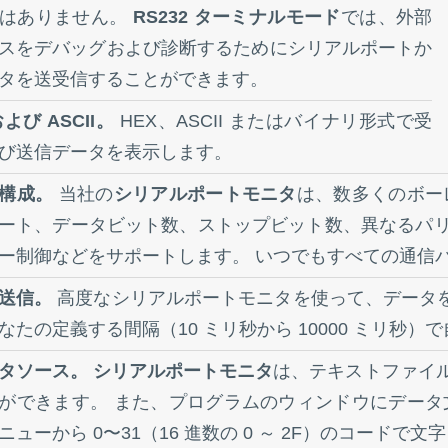
ではありません。
RS232 ターミナルモード
では、外部
スをデバッグおよび診断するためにシリアルポートか
タを送受信することができます。
および ASCII。
HEX、ASCII またはバイナリ形式で受
び送信データを表示します。
構成。
当社の
シリアルポートモニタ
は、数多くのボーレ
ート、データビット数、ストップビット数、異なるパ
ー制御などをサポートします。 いつでもすべての通信
送信。
高度なシリアルポートモニタを使って、データを
なたの定義する間隔（10 ミリ秒から 10000 ミリ秒
タソース。
シリアルポートモニタ
は、テキストファイ
ができます。 また、プログラムのウィンドウにデータ
ニューから 0〜31（16 進数の 0 ～ 2F）のコード