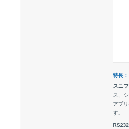
特長：
スニフ
ス、シ
アプリ
す。
RS2