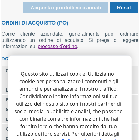
ORDINI DI ACQUISTO (PO)
Come cliente aziendale, generalmente puoi ordinare
utilizzando un ordine di acquisto. Si prega di leggere
informazioni sul
processo d'ordine
.
DOMANDE FREQUENTI
Ordini di acquisto (PO)
Questo sito utilizza i cookie. Utilizziamo i
cookie per personalizzare i contenuti e gli
Termini di licenza
annunci e per analizzare il nostro traffico.
Le nostre politiche
Condividiamo inoltre informazioni sul tuo
Problemi con l'ordine?
utilizzo del nostro sito con i nostri partner di
Gli aggiornamenti del prodotto sono inclusi?
social media, pubblicità e analisi, che possono
combinarle con altre informazioni che hai
È disponibile una versione di prova?
fornito loro o che hanno raccolto dal tuo
Quali metodi di pagamento sono accettati?
utilizzo dei loro servizi. Per ulteriori dettagli,
Quanto costa rinnovare una licenza?