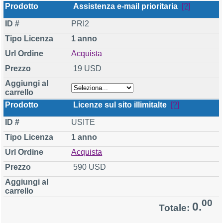
Assistenza e-mail prioritaria
[?]
PRI2
1 anno
Acquista
19 USD
Licenze sul sito illimitalte
[?]
USITE
1 anno
Acquista
590 USD
00
0.
Totale: